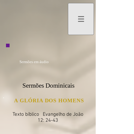
Sermões em áudio
Sermões Dominicais
A GLÓRIA DOS HOMENS
Texto bíblico Evangelho de João
12: 24-43