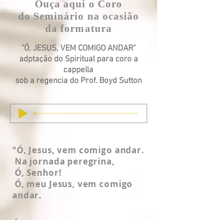
Ouça aqui o Coro
do
Seminário na ocasião
da formatura
"Ó, JESUS, VEM COMIGO ANDAR"
adptação do Spiritual para coro a
cappella
sob a regencia do Prof. Boyd Sutton
"Ó, Jesus, vem comigo andar.
Na jornada peregrina,
​ Ó, Senhor!
Ó, meu Jesus, vem comigo
andar.