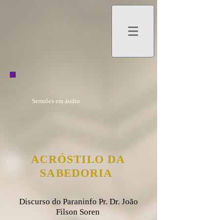
Sermões em áudio
ACRÓSTILO DA
SABEDORIA
Discurso do Paraninfo Pr. Dr. João
Filson Soren